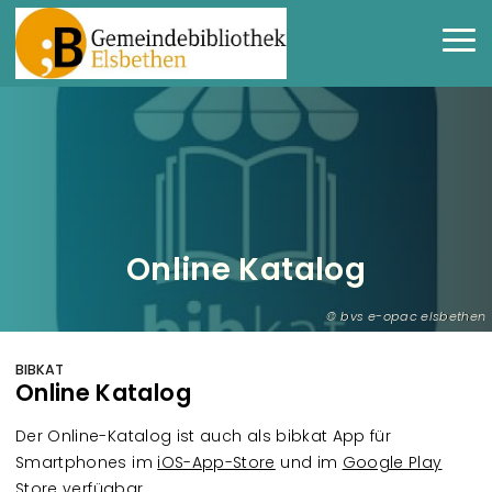
Direkt zum Inhalt
Haup
Online Katalog
bvs e-opac elsbethen
BIBKAT
Online Katalog
Der Online-Katalog ist auch als bibkat App für
Smartphones im
iOS-App-Store
und im
Google Play
Store
verfügbar.