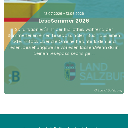
n
s
13.07.2026
-
13.09.2026
t
LeseSommer 2026
a
So funktioniert's: In der Bibliothek während der
l
Sommerferien einen Lesepass holen. Buch ausleihen
t
oder E-Book über die Onleihe herunterladen und
u
lesen, beziehungsweise vorlesen lassen.Wenn du in
deinen Lesepass sechs ge ...
n
g
e
n
Land Salzburg